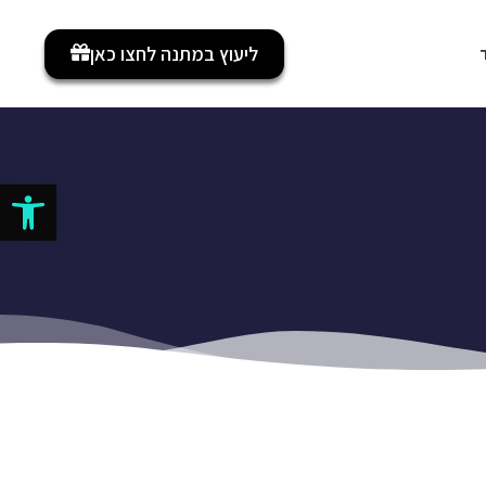
ליעוץ במתנה לחצו כאן
פתח סרגל