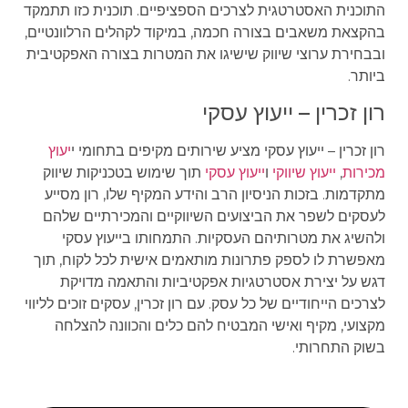
התוכנית האסטרטגית לצרכים הספציפיים. תוכנית כזו תתמקד
בהקצאת משאבים בצורה חכמה, במיקוד לקהלים הרלוונטיים,
ובבחירת ערוצי שיווק שישיגו את המטרות בצורה האפקטיבית
ביותר.
רון זכרין – ייעוץ עסקי
רון זכרין – ייעוץ עסקי מציע שירותים מקיפים בתחומי י
יעוץ
מכירות
,
ייעוץ שיווקי
ו
ייעוץ עסקי
תוך שימוש בטכניקות שיווק
מתקדמות. בזכות הניסיון הרב והידע המקיף שלו, רון מסייע
לעסקים לשפר את הביצועים השיווקיים והמכירתיים שלהם
ולהשיג את מטרותיהם העסקיות. התמחותו בייעוץ עסקי
מאפשרת לו לספק פתרונות מותאמים אישית לכל לקוח, תוך
דגש על יצירת אסטרטגיות אפקטיביות והתאמה מדויקת
לצרכים הייחודיים של כל עסק. עם רון זכרין, עסקים זוכים לליווי
מקצועי, מקיף ואישי המבטיח להם כלים והכוונה להצלחה
בשוק התחרותי.