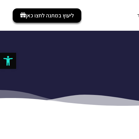
ליעוץ במתנה לחצו כאן
פתח סרגל