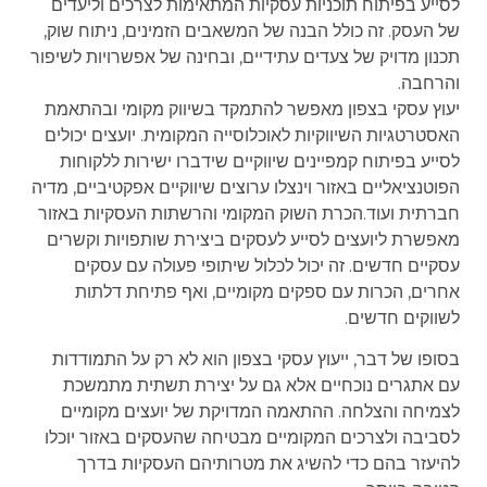
לסייע בפיתוח תוכניות עסקיות המתאימות לצרכים וליעדים
של העסק. זה כולל הבנה של המשאבים הזמינים, ניתוח שוק,
תכנון מדויק של צעדים עתידיים, ובחינה של אפשרויות לשיפור
והרחבה.
יעוץ עסקי בצפון מאפשר להתמקד בשיווק מקומי ובהתאמת
האסטרטגיות השיווקיות לאוכלוסייה המקומית. יועצים יכולים
לסייע בפיתוח קמפיינים שיווקיים שידברו ישירות ללקוחות
הפוטנציאליים באזור וינצלו ערוצים שיווקיים אפקטיביים, מדיה
חברתית ועוד.הכרת השוק המקומי והרשתות העסקיות באזור
מאפשרת ליועצים לסייע לעסקים ביצירת שותפויות וקשרים
עסקיים חדשים. זה יכול לכלול שיתופי פעולה עם עסקים
אחרים, הכרות עם ספקים מקומיים, ואף פתיחת דלתות
לשווקים חדשים.
בסופו של דבר, ייעוץ עסקי בצפון הוא לא רק על התמודדות
עם אתגרים נוכחיים אלא גם על יצירת תשתית מתמשכת
לצמיחה והצלחה. ההתאמה המדויקת של יועצים מקומיים
לסביבה ולצרכים המקומיים מבטיחה שהעסקים באזור יוכלו
להיעזר בהם כדי להשיג את מטרותיהם העסקיות בדרך