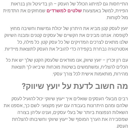
התייחסות גם למיתוג הכולל של העסק – הן בדיגיטל והן בנראות
הפיזית, למשל באמצעות
שלטים למשרדים
שמחזקים את התדמית
מול לקוחות.
יועץ לעסק קטן מביא את היתרון של יכולת גמישות וחשיבה מחוץ
לקופסה. אנחנו מבינים את הקשיים של עסקים קטנים ומבנה השיווק
שלנו מתאים לצרכים המדויקים של כל עסק קטן. כל מילה, כל
אסטרטגיה נבחרת בקפידה כדי להוביל את העסק לתוצאות מיידיות.
עם רון זכרין – יועץ שיווק, אנו מוודאים שלעסק הקטן שלך יש את כל
הכלים להצליח, ומשתמשים בשיטות מוכחות שיביאו לך תוצאות
מהירות, מותאמות אישית לכל צורך עסקי.
מה חשוב לדעת על יועץ שיווק?
רבים מבעלי העסקים שואלים איך ייעוץ שיווקי יכול להועיל לעסק
שלהם ומהם היתרונות בעבודה עם יועץ מקצועי. לשם כך, אספנו את
השאלות הנפוצות ביותר של בעלי עסקים, וענינו עליהן בצורה
שמסבירה את הערך המוסף של ייעוץ שיווקי וחשיבותו להצלחת
העסק.