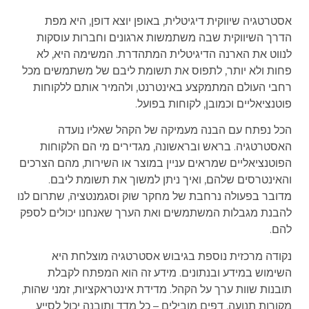
אסטרטגיה שיווקית דיגיטלית, באופן יוצא דופן, היא מפת
הדרך השיווקית שבה משתמשות ארגונים וחברות עוסקות
לנווט את הארנה הדיגיטלית המתהדרת. המשימה היא, לא
פחות ולא יותר, לתפוס את תשומת ליבם של משתמשים מכל
רחבי העולם המתמקצע באינטרנט, ולהמיר אותם ללקוחות
פוטנציאליים וכמובן, לקוחות בפועל.
הכל נפתח עם הבנה מעמיקה של הקהל שאליו נועדה
האסטרטגיה. בראש ובראשונה, מגדירים מי הם הלקוחות
הפוטנציאליים שמראים עניין במוצר או השירות, מהם הצרכים
והאינטרסים שלהם, ואיך ניתן למשוך את תשומת ליבם.
מדובר בפעולה נרחבת של מחקר שוק וסגמנטציה, שתרום לנו
להבנת מגבלות המשתמשים ואת הערך שאנחנו יכולים לספק
להם.
נקודה מרכזית נוספת בגיבוש אסטרטגיה מוצלחת היא
השימוש במידע ובנתונים. מידע זה הוא המפתח לקבלת
תובנות שוות ערך על הקהל. מדידת אינטראקציות, זמני שהות,
מקורות תנועה, דפים מובילים – כל מדד ותובנה יכול לסייע