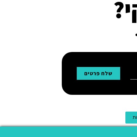
י?
שלח פרטים
ת