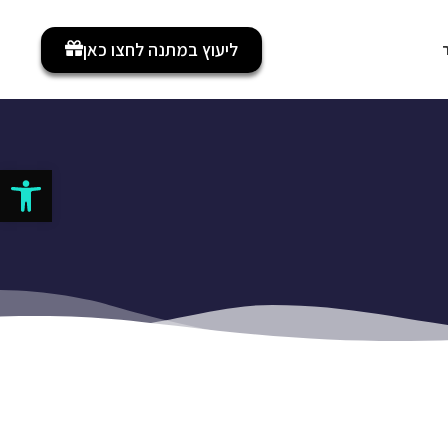
ליעוץ במתנה לחצו כאן
פתח סרגל