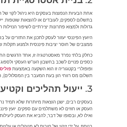
אחת הבעיות הנפוצות בעסקים היא ניהול לקוי של ת
בתשלום לספקים, לעובדים או להוצאות שוטפות. יי
גדולות ולמצוא פתרונות יצירתיים לשיפור הנזילות ה
היועץ הפיננסי יעזור לעסק לתכנן את התזרים על בס
ממצבים של חוסר יציבות פיננסית ולמנוע תקלות 
כחלק בלתי נפרד מאסטרטגיה זו, אחד הדגשים החש
כספים פנויים לשכב בחשבון העו"ש העסקי ולספוג שח
ופופולרי בקטגוריה זו הוא השקעה באמצעות
פוליס
תשלום מס רווחי הון בעת המעבר בין המסלולים),
3.
ייעול תהליכים וקטיע
בעסקים רבים, ישנן הוצאות מיותרות שלא תמיד נרא
העסק או חוזים לא משתלמים עם ספקים. יועץ פיננסי
ואילו לא, ובסופו של דבר, להביא את העסק ליעילות 
בנוסף, על ידי זיהוי של חובות לא מנוהלים או עלו