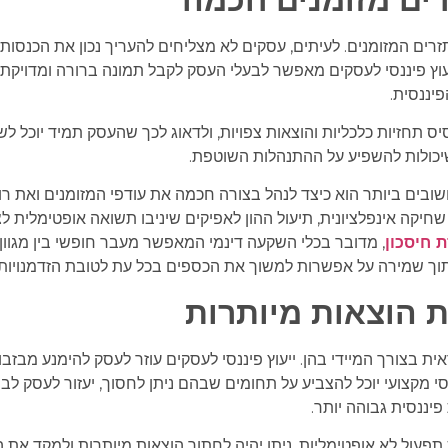
זרים המזומנים. לעיתים, עסקים לא מצליחים להעריך נכון את הכנסות
עוץ פיננסי לעסקים מאפשר לבעלי העסק לקבל תמונה ברורה ומדויקת 
פיננסית.
יס תחזיות כלכליות והוצאות צפויות, ולדאוג לכך שהעסק תמיד יוכל לש
שיכולות להשפיע על ההתנהלות השוטפת.
ובים ביותר הוא כיצד לנהל בצורה חכמה את עודפי המזומנים ואת ר
יקה אינפלציונית, תיעול ההון לאפיקים שיניבו תשואה אופטימלית לצד 
ת חיסכון
, מדובר בכלי השקעה דינמי המאפשר מעבר חופשי בין מגוון מ
 תוך שמירה על אפשרות למשוך את הכספים בכל עת לטובת הזדמנויות
ת הוצאות מיותרות
ית בצורך המיידי בהן. ייעוץ פיננסי לעסקים עוזר לעסק להימנע מבזב
 מקצועי יוכל להצביע על תחומים שבהם ניתן לחסוך, יעזור לעסק לבחו
פיננסית גבוהה יותר.
יות תפעול לא אופטימליות, ניתן יהיה לחתוך הוצאות מיותרות ולמקד 