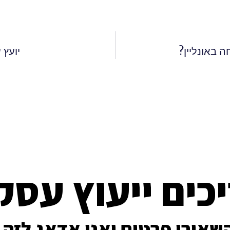
 באונליין?
יועץ
כים ייעוץ עסק
שאירו פרטים ואני אדאג לזה.